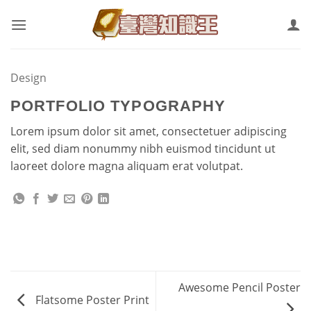
Skip
to
content
Design
PORTFOLIO TYPOGRAPHY
Lorem ipsum dolor sit amet, consectetuer adipiscing
elit, sed diam nonummy nibh euismod tincidunt ut
laoreet dolore magna aliquam erat volutpat.
Awesome Pencil Poster
Flatsome Poster Print